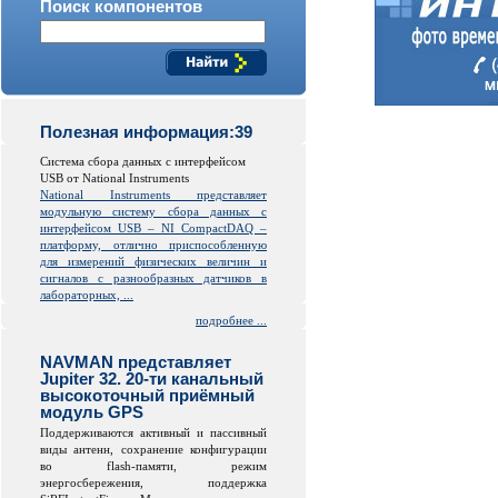
Поиск компонентов
Полезная информация:39
Система сбора данных с интерфейсом
USB от National Instruments
National Instruments представляет
модульную систему сбора данных с
интерфейсом USB – NI CompactDAQ –
платформу, отлично приспособленную
для измерений физических величин и
сигналов с разнообразных датчиков в
лабораторных, ...
подробнее ...
NAVMAN представляет
Jupiter 32. 20-ти канальный
высокоточный приёмный
модуль GPS
Поддерживаются активный и пассивный
виды антенн, сохранение конфигурации
во
flash
-памяти, режим
энергосбережения, поддержка