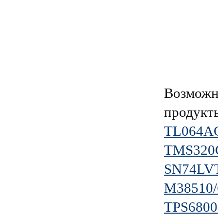
Возможн
продукт
TL064A
TMS320
SN74LV
M38510
TPS680