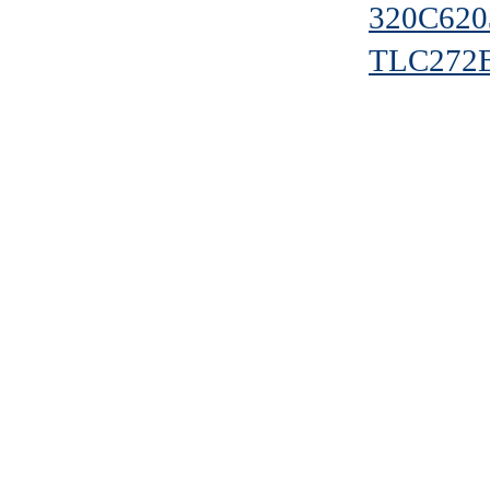
320C62
TLC272