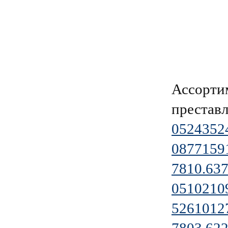
Ассорти
преставл
0524352
0877159
7810.637
0510210
5261012