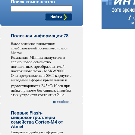
Поиск компонентов
Полезная информация:78
Hовое семейство пятиваттных
преобразователей постоянного тока от
Minmax
Компания Minmax выпустила в
серию новое семейство
пятиваттных преобразователей
постоянного тока - MSKW2000.
Они представлены в SMT-корпусе с
выводами в форме крыла чайки и
o
удовлетворяются 245
C/10сек при
пайке припоем без свинца. Линейка
этих устройств состоит из 21-о...
подробнее ...
Первые Flash-
микроконтроллеры
семейства Cortex-M4 от
Atmel
Смотрите подробную информацию...