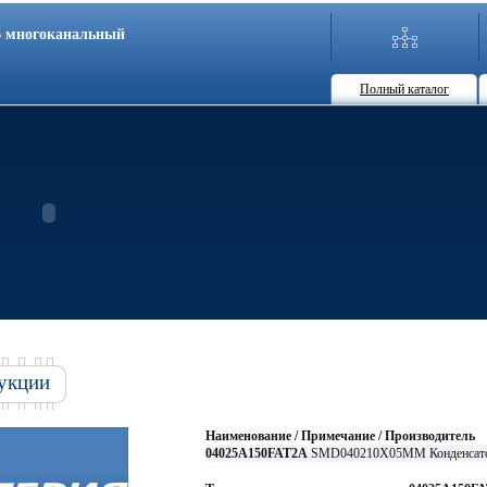
86 многоканальный
Полный каталог
укции
Наименование / Примечание / Производитель
04025A150FAT2A
SMD040210X05MM Конденсато