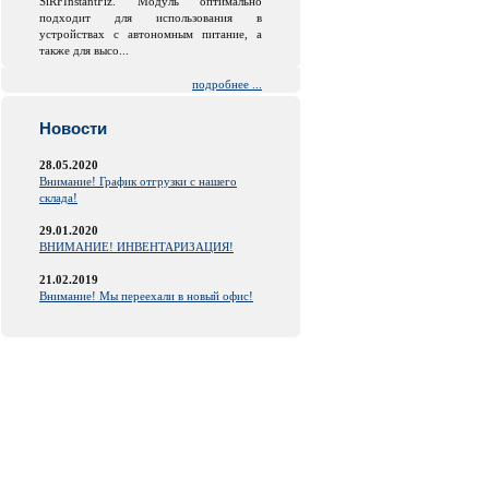
SiRFInstantFiz. Модуль оптимально
подходит для использования в
устройствах с автономным питание, а
также для высо...
подробнее ...
Новости
28.05.2020
Внимание! График отгрузки с нашего
склада!
29.01.2020
ВНИМАНИЕ! ИНВЕНТАРИЗАЦИЯ!
21.02.2019
Внимание! Мы переехали в новый офис!