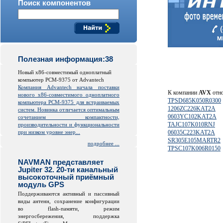
Поиск компонентов
Полезная информация:38
Новый x86-совместимый одноплатный
компьютер PCM-9375 от Advantech
Компания Advantech начала поставки
К компании
AVX
отно
нового x86-совместимого одноплатного
TPSD685K050R0300
компьютера PCM-9375 для встраиваемых
1206ZC226KAT2A
систем. Новинка отличается оптимальным
0603YC102KAT2A
сочетанием компактности,
TAJC107K010RNJ
производительности и функциональности
при низком уровне энер...
06035C223KAT2A
SR305E105MARTR2
подробнее ...
TPSC107K006R0150
NAVMAN представляет
Jupiter 32. 20-ти канальный
высокоточный приёмный
модуль GPS
Поддерживаются активный и пассивный
виды антенн, сохранение конфигурации
во
flash
-памяти, режим
энергосбережения, поддержка