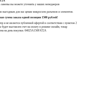
AT2A
ь замены вы можете уточнить у наших менеджеров
по выгодным для вас ценам микросхем разъемов и элементов.
ая сумма заказа одной позиции 1500 рублей!
р и не является публичной офертой в соответствии с пунктом 2
м будет выставлен счет на оплату в режиме онлайн, товар
ена на день покупки
. 04025A150FAT2A