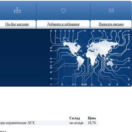
On-line магазин
Добавить в избранное
Написать письмо
Склад
Цена
ры керамические AVX
на складе
18,76