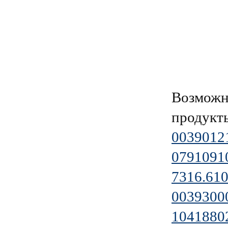
Возможн
продукт
0039012
0791091
7316.610
0039300
1041880