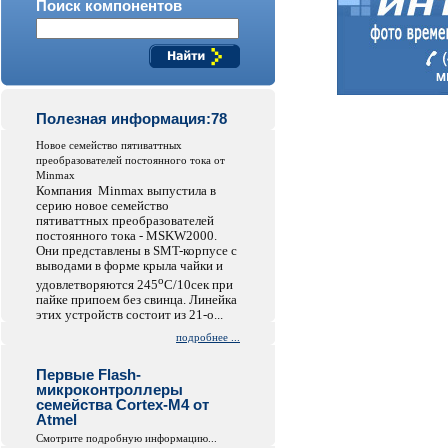
Поиск компонентов
Полезная информация:78
Hовое семейство пятиваттных
преобразователей постоянного тока от
Minmax
Компания Minmax выпустила в
серию новое семейство
пятиваттных преобразователей
постоянного тока - MSKW2000.
Они представлены в SMT-корпусе с
выводами в форме крыла чайки и
o
удовлетворяются 245
C/10сек при
пайке припоем без свинца. Линейка
этих устройств состоит из 21-о...
подробнее ...
Первые Flash-
микроконтроллеры
семейства Cortex-M4 от
Atmel
Смотрите подробную информацию...