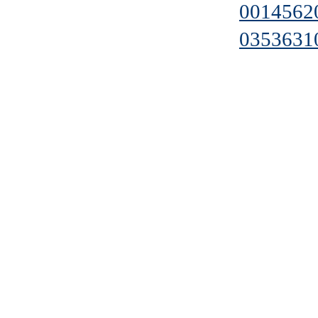
0014562
0353631