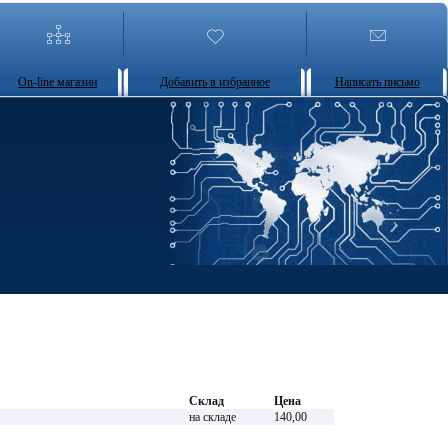
On-line магазин
Добавить в избранное
Написать письмо
Склад
Цена
на складе
140,00