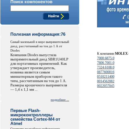
Поиск компонентов
Полезная информация:76
Самый маленький в мире выпрямительный
диод, рассчитанный на ток до 1 А от
Diodes
К компании
MOLEX
Компания Diodes выпустила
7000.6875.0
выпрямительный диод SBR1U40LP
7806.7001.0
для портативных применений. Как
7324.6108.0
утверждает производитель,
новинка является самым
0877600816
миниатюрным прибором такого
0510211400
типа, рассчитанным на ток до 1 А.
0014562082
Размеры крошечного выпрямителя
0022057045
— 1,4 x 1,1 мм ...
подробнее ...
Первые Flash-
микроконтроллеры
семейства Cortex-M4 от
Atmel
Смотрите подробную информацию...