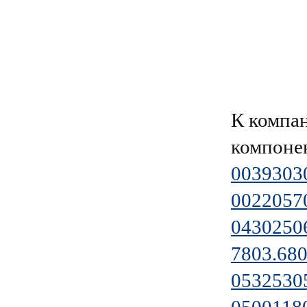
К компа
компоне
0039303
0022057
0430250
7803.680
0532530