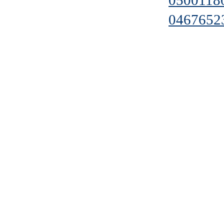
0500118
0467652