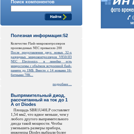
Поиск компонентов
Полезная информация:52
Количество Flash-микроконтроллеров
производимых NEC превысило 200
После представления двух новых 32-х
разрядных микроконтроллеров V850/JJ3
NEC Electronics, в линейке есть
микросхемы с объёмом встроенной
flash
-
памяти до 1МБ. Вместе с 14 новыми 16-
битными 78K...
подробнее ...
Выпрямительный диод,
рассчитанный на ток до 1
А от Diodes
Площадь SBR1U40LP составляет
1,54 мм2, что вдвое меньше, чем у
любого другого выпрямительного
диода такой мощности. Чтобы
уменьшить размеры прибора,
инженеры Diodes выбрали более