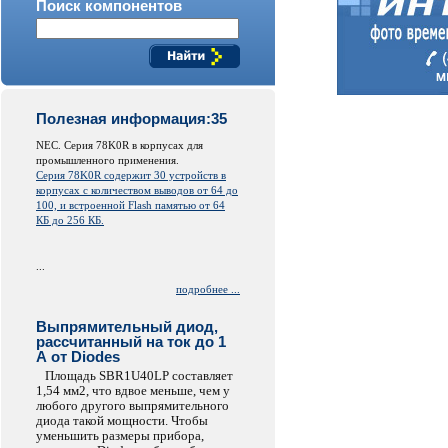
Поиск компонентов
Полезная информация:35
NEC. Серия 78K0R в корпусах для
промышленного применения.
Серия 78K0R содержит 30 устройств в
корпусах с количеством выводов от 64 до
100, и встроенной
Flash
памятью от 64
КБ до 256 КБ.
...
подробнее ...
Выпрямительный диод,
рассчитанный на ток до 1
А от Diodes
Площадь SBR1U40LP составляет
1,54 мм2, что вдвое меньше, чем у
любого другого выпрямительного
диода такой мощности. Чтобы
уменьшить размеры прибора,