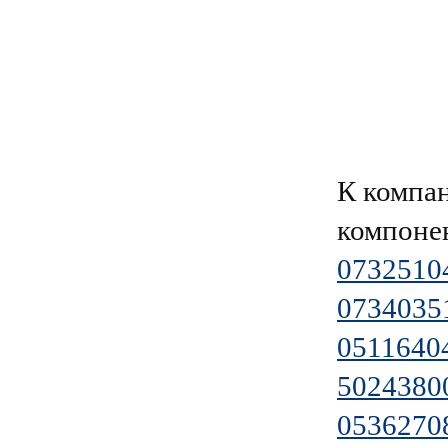
К компа
компоне
0732510
0734035
0511640
5024380
0536270