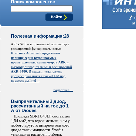
Поиск компонентов
Полезная информация:28
ARK-7480 – встраиваемый компьютер с
расширяемой функциональностью
Компания Advantech представила
новинку серии встраиваемых
промышленных компьютеров ARK
–
высокопроизводительный и расширяемый
ARK-7480
. В изделии установлена
процессорная плата с Socket 478 под
процессоры Intel ...
подробнее ...
Выпрямительный диод,
рассчитанный на ток до 1
А от Diodes
Площадь SBR1U40LP составляет
1,54 мм2, что вдвое меньше, чем у
любого другого выпрямительного
диода такой мощности. Чтобы
уменьшить размеры прибора,