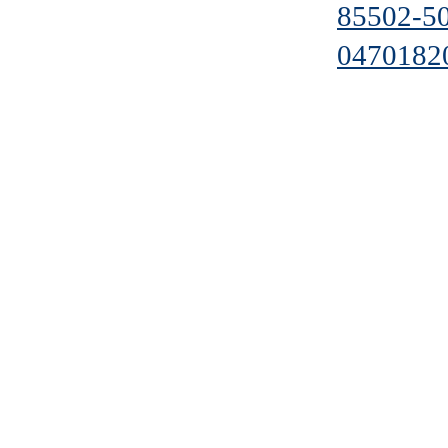
85502-5
0470182