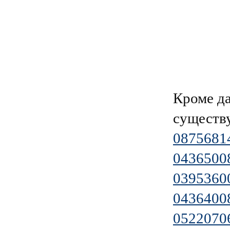
Кроме д
существ
0875681
0436500
0395360
0436400
0522070