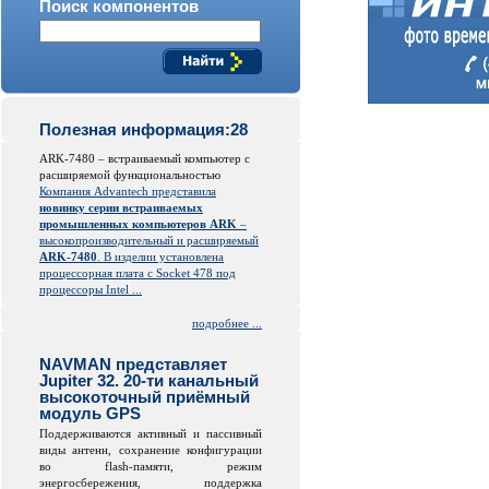
Поиск компонентов
Полезная информация:28
ARK-7480 – встраиваемый компьютер с
расширяемой функциональностью
Компания Advantech представила
новинку серии встраиваемых
промышленных компьютеров ARK
–
высокопроизводительный и расширяемый
ARK-7480
. В изделии установлена
процессорная плата с Socket 478 под
процессоры Intel ...
подробнее ...
NAVMAN представляет
Jupiter 32. 20-ти канальный
высокоточный приёмный
модуль GPS
Поддерживаются активный и пассивный
виды антенн, сохранение конфигурации
во
flash
-памяти, режим
энергосбережения, поддержка