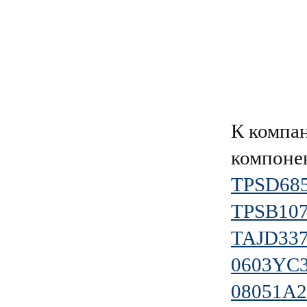
К компа
компоне
TPSD68
TPSB10
TAJD33
0603YC
08051A