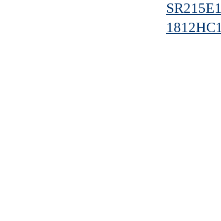
SR215E
1812HC