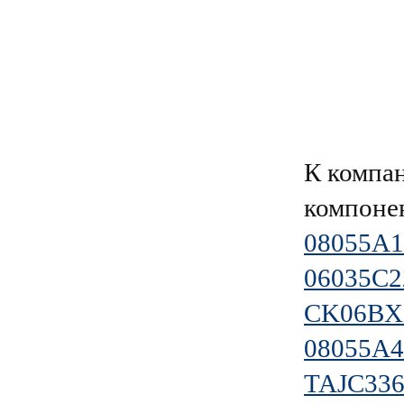
К компа
компоне
08055A
06035C
CK06BX
08055A
TAJC33