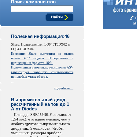
Поиск компонентов
Полезная информация:46
Sharp. Новые дисплеи LQ043T3DX02 и
LQ043T3DX04
Компания Sharp выпустила на рынок
новые 4,3" модели TFT-дисплеев с
индикацией в формате 16:9.
Примененная в новинках технология ASV
гарантирует хорошую считываемость
при любых углах обзора.
...
подробнее ...
Выпрямительный диод,
рассчитанный на ток до 1
А от Diodes
Площадь SBR1U40LP составляет
1,54 мм2, что вдвое меньше, чем у
любого другого выпрямительного
диода такой мощности. Чтобы
уменьшить размеры прибора,