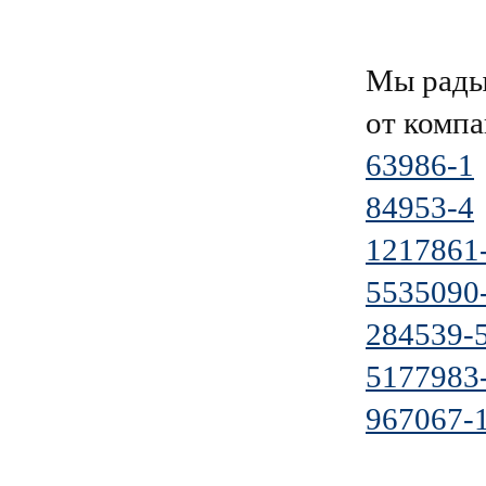
Мы рады
от комп
63986-1
84953-4
1217861
5535090
284539-
5177983
967067-