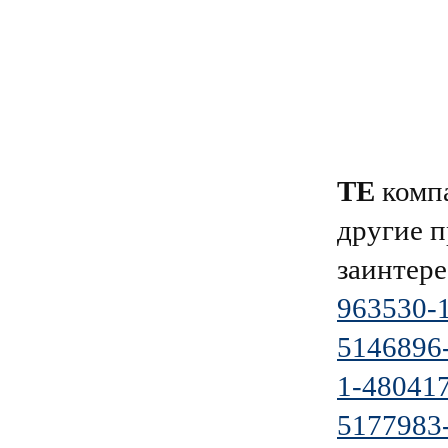
TE
компа
другие п
заинтере
963530-
5146896
1-48041
5177983