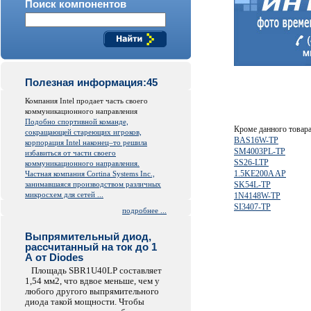
Поиск компонентов
Полезная информация:45
Компания Intel продает часть своего
коммуникационного направления
Подобно спортивной команде,
Кроме данного товар
сокращающей стареющих игроков,
BAS16W-TP
корпорация Intel наконец–то решила
SM4003PL-TP
избавиться от части своего
SS26-LTP
коммуникационного направления.
1.5KE200A AP
Частная компания Cortina Systems Inc.,
занимавшаяся производством различных
SK54L-TP
микросхем для сетей ...
1N4148W-TP
SI3407-TP
подробнее ...
Выпрямительный диод,
рассчитанный на ток до 1
А от Diodes
Площадь SBR1U40LP составляет
1,54 мм2, что вдвое меньше, чем у
любого другого выпрямительного
диода такой мощности. Чтобы