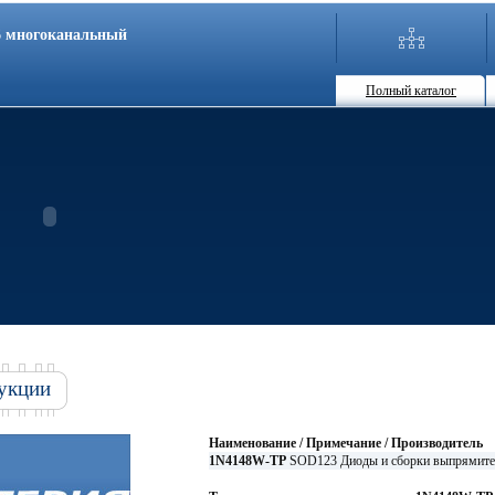
86 многоканальный
Полный каталог
укции
Наименование / Примечание / Производитель
1N4148W-TP
SOD123 Диоды и сборки выпрямит