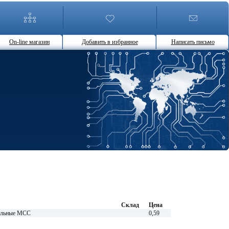
On-line магазин
Добавить в избранное
Написать письмо
Склад
Цена
ельные MCC
0,59