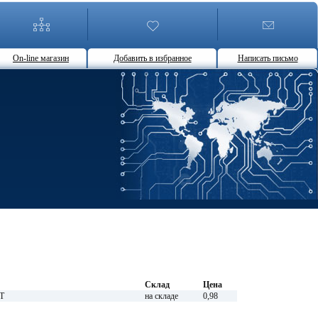
On-line магазин
Добавить в избранное
Написать письмо
Склад
Цена
T
на складе
0,98