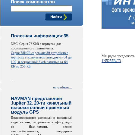
Поиск компонентов
Полезная информация:35
NEC. Серия 78K0R в корпусах для
промышленного применения.
Серия 78K0R содержит 30 устройств в
Мы рады предложить 
корпусах с количеством выводов от 64 до
1N5257B-T3
100, и встроенной
Flash
памятью от 64
КБ до 256 КБ.
...
подробнее ...
NAVMAN представляет
Jupiter 32. 20-ти канальный
высокоточный приёмный
модуль GPS
Поддерживаются активный и пассивный
виды антенн, сохранение конфигурации
во
flash
-памяти, режим
энергосбережения, поддержка