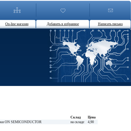
On-line магазин
Добавить в избранное
Написать письмо
Склад
Цена
борки ON SEMICONDUCTOR
на складе
4,90