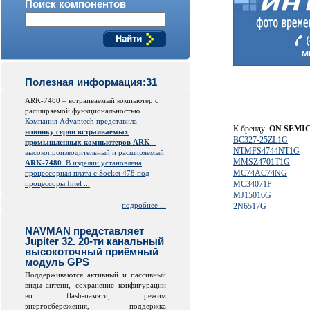
Поиск компонентов
Полезная информация:31
ARK-7480 – встраиваемый компьютер с
расширяемой функциональностью
Компания Advantech представила
К бренду
ON SEMI
новинку серии встраиваемых
BC327-25ZL1G
промышленных компьютеров ARK
–
NTMFS4744NT1G
высокопроизводительный и расширяемый
MMSZ4701T1G
ARK-7480
. В изделии установлена
MC74AC74NG
процессорная плата с Socket 478 под
процессоры Intel ...
MC34071P
MJ15016G
подробнее ...
2N6517G
NAVMAN представляет
Jupiter 32. 20-ти канальный
высокоточный приёмный
модуль GPS
Поддерживаются активный и пассивный
виды антенн, сохранение конфигурации
во
flash
-памяти, режим
энергосбережения, поддержка