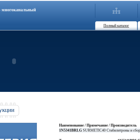
86 многоканальный
Полный каталог
укции
Наименование / Примечание / Производитель
1N5341BRLG
SURMETIC40 Стабилитроны и с