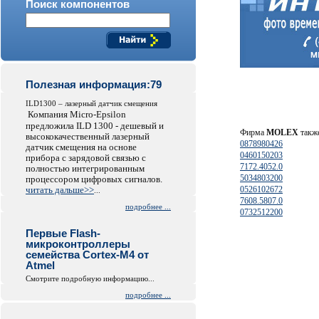
Поиск компонентов
Полезная информация:79
ILD1300 – лазерный датчик смещения
Компания Micro-Epsilon
предложила ILD 1300 - дешевый и
Фирма
MOLEX
также
высококачественный лазерный
0878980426
датчик смещения на основе
0460150203
прибора с зарядовой связью с
7172.4052.0
полностью интегрированным
5034803200
процессором цифровых сигналов.
читать дальше>>
0526102672
...
7608.5807.0
подробнее ...
0732512200
Первые Flash-
микроконтроллеры
семейства Cortex-M4 от
Atmel
Смотрите подробную информацию...
подробнее ...