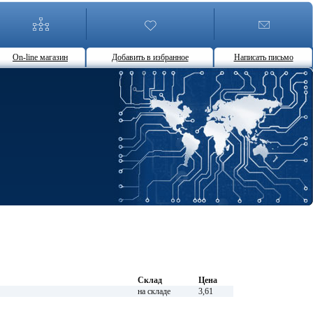
On-line магазин
Добавить в избранное
Написать письмо
Склад
Цена
на складе
3,61