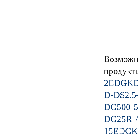
Возможн
продукт
2EDGKDM
D-DS2.5
DG500-5
DG25R-A
15EDGKB