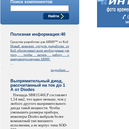
Поиск компонентов
Полезная информация:40
Средства разработки для ARM9™ от Keil
Новый комплект средств разработки от
Keil обеспечивает всем необходимым для
того, чтобы начать работу с
микроконтроллерами ARM9.
...
подробнее ...
Выпрямительный диод,
рассчитанный на ток до 1
А от Diodes
Площадь SBR1U40LP составляет
1,54 мм2, что вдвое меньше, чем у
любого другого выпрямительного
диода такой мощности. Чтобы
уменьшить размеры прибора,
инженеры Diodes выбрали более
компактный тип внешнего
исполнения, а не корпус типа SOD-