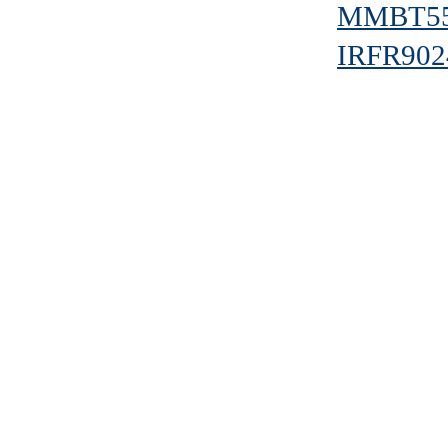
MMBT5
IRFR90