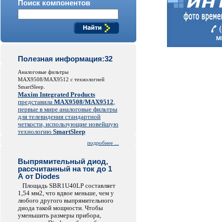
Поиск компонентов
Полезная информация:32
Аналоговые фильтры
MAX9508/MAX9512 с технологией
SmartSleep.
Maxim Integrated Products
представила
MAX9508/MAX9512
,
первые в мире аналоговые фильтры
для телевидения стандартной
четкости, использующие новейшую
технологию
SmartSleep
подробнее ...
Выпрямительный диод,
рассчитанный на ток до 1
А от Diodes
Площадь SBR1U40LP составляет
1,54 мм2, что вдвое меньше, чем у
любого другого выпрямительного
диода такой мощности. Чтобы
уменьшить размеры прибора,