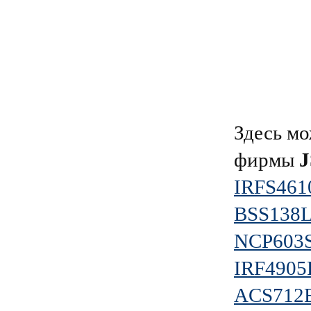
Здесь мо
фирмы
IRFS461
BSS138
NCP603
IRF4905
ACS712