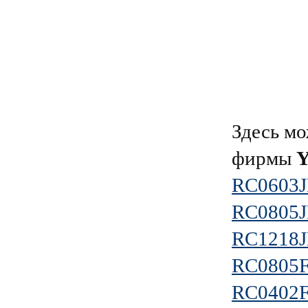
Здесь мо
фирмы
RC0603
RC0805J
RC1218J
RC0805
RC0402