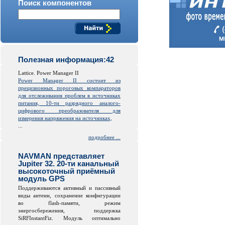
Поиск компонентов
Полезная информация:42
Lattice. Power Manager II
Power Manager II состоит из
прецизионных пороговых компараторов
для отслеживания проблем в источниках
питания, 10-ти разрядного аналого-
цифрового преобразователя для
измерения напряжения на источниках,
...
подробнее ...
NAVMAN представляет
Jupiter 32. 20-ти канальный
высокоточный приёмный
модуль GPS
Поддерживаются активный и пассивный
виды антенн, сохранение конфигурации
во
flash
-памяти, режим
энергосбережения, поддержка
SiRFInstantFiz. Модуль оптимально