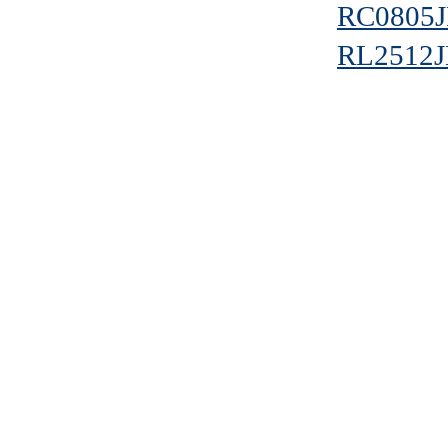
RC0805J
RL2512J