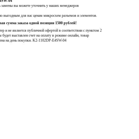
E4SW-04
ь замены вы можете уточнить у наших менеджеров
по выгодным для вас ценам микросхем разъемов и элементов.
ая сумма заказа одной позиции 1500 рублей!
р и не является публичной офертой в соответствии с пунктом 2
м будет выставлен счет на оплату в режиме онлайн, товар
ена на день покупки
. K2-1102DP-E4SW-04