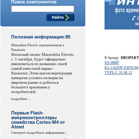
Поиск компонентов
Полезная информация:85
Matsushita Electric переименовали в
Panasonic
Японский гигант Matsushita Electric
К бренду
HROPART
с 1 октября, будет официально
DS-08RP
именоваться по названию своей
K2-1102DP-E4SW-04
самой известной марки -
TYPE-C-31-M-12
Panasonic.Этим шагом корпорация
намерена усилить позиции на
мировом рынке и добиться
большего признания у
потребителей.
подробнее ...
Первые Flash-
микроконтроллеры
семейства Cortex-M4 от
Atmel
Смотрите подробную информацию...