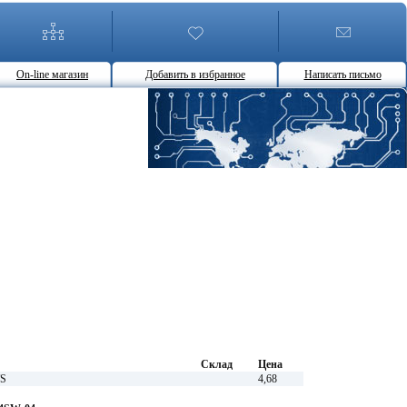
On-line магазин
Добавить в избранное
Написать письмо
Склад
Цена
TS
4,68