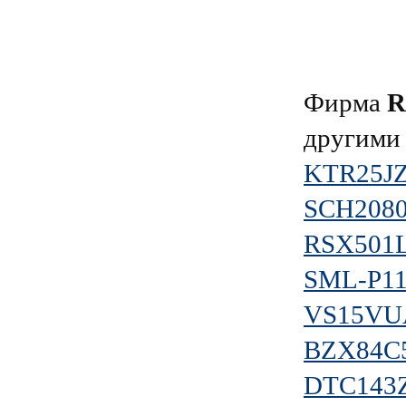
Фирма
другими
KTR25JZ
SCH208
RSX501L
SML-P1
VS15V
BZX84C
DTC143