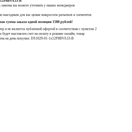
x12P8BVA33-B
ь замены вы можете уточнить у наших менеджеров
по выгодным для вас ценам микросхем разъемов и элементов.
ая сумма заказа одной позиции 1500 рублей!
р и не является публичной офертой в соответствии с пунктом 2
м будет выставлен счет на оплату в режиме онлайн, товар
ена на день покупки
. DS1029-01-1x12P8BVA33-B