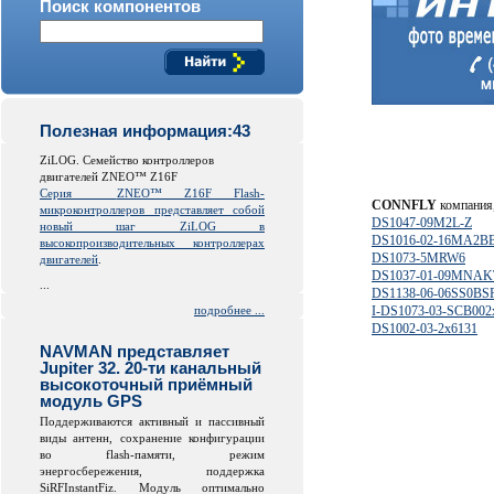
Поиск компонентов
Полезная информация:43
ZiLOG. Семейство контроллеров
двигателей ZNEO™ Z16F
Серия
ZNEO™ Z16F Flash-
CONNFLY
компания,
микроконтроллеров представляет собой
DS1047-09M2L-Z
новый шаг ZiLOG в
DS1016-02-16MA2B
высокопроизводительных контроллерах
DS1073-5MRW6
двигателей
.
DS1037-01-09MNAK
...
DS1138-06-06SS0BS
подробнее ...
I-DS1073-03-SCB002
DS1002-03-2x6131
NAVMAN представляет
Jupiter 32. 20-ти канальный
высокоточный приёмный
модуль GPS
Поддерживаются активный и пассивный
виды антенн, сохранение конфигурации
во
flash
-памяти, режим
энергосбережения, поддержка
SiRFInstantFiz. Модуль оптимально