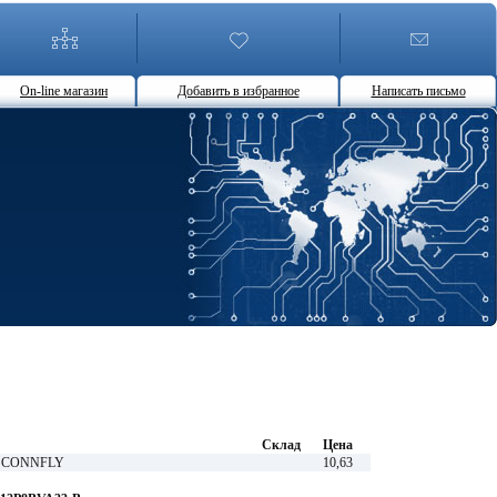
On-line магазин
Добавить в избранное
Написать письмо
Склад
Цена
е CONNFLY
10,63