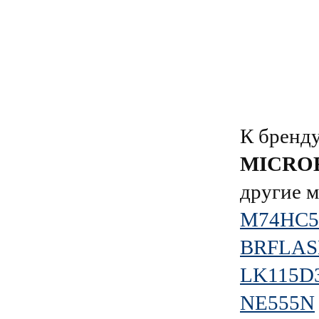
К брен
MICRO
другие 
M74HC5
BRFLAS
LK115D
NE555N