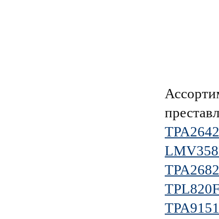
Ассорти
преставл
TPA264
LMV358
TPA268
TPL820F
TPA915