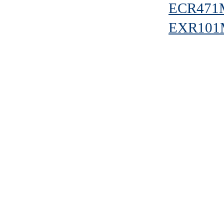
ECR471
EXR101