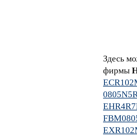
Здесь мо
фирмы
ECR102
0805N5
EHR4R
FBM080
EXR102