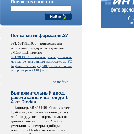
Поиск компонентов
Полезная информация:37
SST. SST79LF008 – контроллер для
мобильных платформ, со встроенной
8Мбит Flash памятью.
SST79LF008 – высокопроизводительный
модуль со встроенным контроллером PC
Keyboard/Auxiliary (KBC) и встроенным
контроллером ACPI (EC).
...
подробнее ...
Выпрямительный диод,
рассчитанный на ток до 1
А от Diodes
Площадь SBR1U40LP составляет
1,54 мм2, что вдвое меньше, чем у
любого другого выпрямительного
диода такой мощности. Чтобы
уменьшить размеры прибора,
инженеры Diodes выбрали более