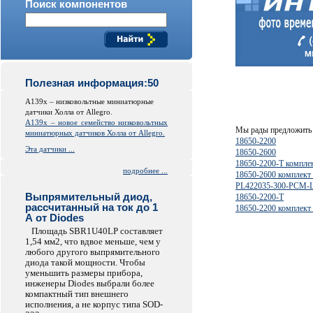
Поиск компонентов
Полезная информация:50
A139x – низковольтные миниатюрные
датчики Холла от Allegro.
A139x – новое семейство низковольтных
Мы рады предложить 
миниатюрных датчиков Холла от Allegro.
18650-2200
Эта датчики ...
18650-2600
18650-2200-T компле
подробнее ...
18650-2600 комплект
PL422035-300-PCM-
Выпрямительный диод,
18650-2200-T
рассчитанный на ток до 1
18650-2200 комплект
А от Diodes
Площадь SBR1U40LP составляет
1,54 мм2, что вдвое меньше, чем у
любого другого выпрямительного
диода такой мощности. Чтобы
уменьшить размеры прибора,
инженеры Diodes выбрали более
компактный тип внешнего
исполнения, а не корпус типа SOD-