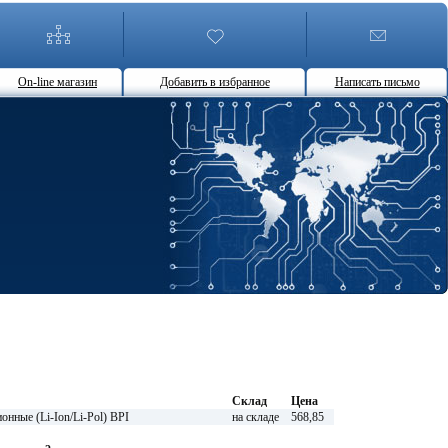
On-line магазин
Добавить в избранное
Написать письмо
Склад
Цена
нные (Li-Ion/Li-Pol) BPI
на складе
568,85