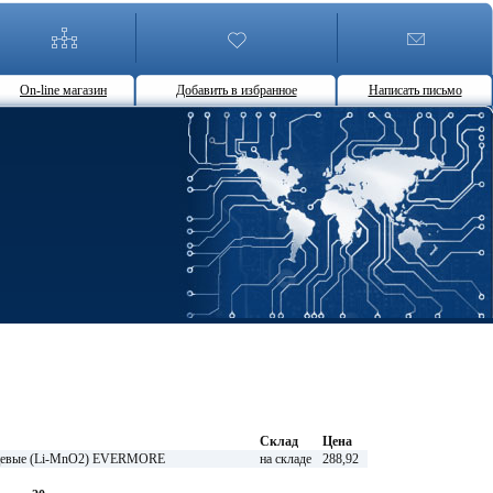
On-line магазин
Добавить в избранное
Написать письмо
Склад
Цена
нцевые (Li-MnO2) EVERMORE
на складе
288,92