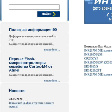
Поиск компонентов
Полезная информация:90
Дифференциальные усилители линейки
THS
Смотрите подробную информацию...
Возможно Вам будут 
подробнее ...
INR21700-50E компл
INR18650/25P
Первые Flash-
CR2450YP
микроконтроллеры
INR18650/33V KC101
семейства Cortex-M4 от
ER34615/S
Atmel
ER14250/2PT
INR21700-50E компл
Смотрите подробную информацию...
подробнее ...
Новости
28.05.2020
Внимание! График отгрузки с нашего
склада!