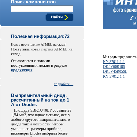
Поиск компонентов
Полезная информация:72
Новое поступление ATMEL на склад!
Поступила новая партия ATMEL на
склад.
Мы рады предложить 
Ознакомится с новыми
KY-37011-1-1
поступлениями можно в разделе
DK5V60R10S
продукуция
DK5V45R05SL
KY-37012-1-1
...
подробнее ...
Выпрямительный диод,
рассчитанный на ток до 1
А от Diodes
Площадь SBR1U40LP составляет
1,54 мм2, что вдвое меньше, чем у
любого другого выпрямительного
диода такой мощности. Чтобы
уменьшить размеры прибора,
инженеры Diodes выбрали более