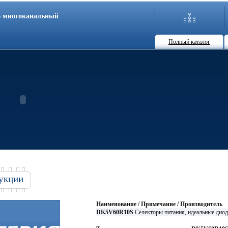
86 многоканальный
Полный каталог
укции
Наименование / Примечание / Производитель
DK5V60R10S
Cелекторы питания, идеальные д