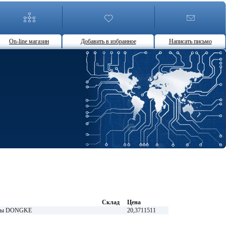
On-line магазин
Добавить в избранное
Написать письмо
Склад
Цена
иоды DONGKE
20,3711511