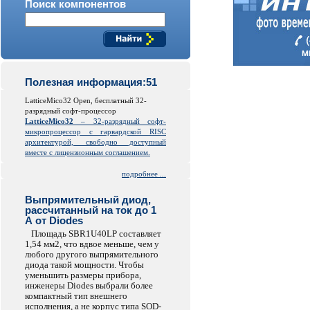
Поиск компонентов
Полезная информация:51
LatticeMico32 Open, бесплатный 32-
разрядный софт-процессор
LatticeMico32
– 32-разрядный софт-
микропроцессор с гарвардской
RISC
архитектурой, свободно доступный
вместе с лицензионным соглашением.
подробнее ...
Выпрямительный диод,
рассчитанный на ток до 1
А от Diodes
Площадь SBR1U40LP составляет
1,54 мм2, что вдвое меньше, чем у
любого другого выпрямительного
диода такой мощности. Чтобы
уменьшить размеры прибора,
инженеры Diodes выбрали более
компактный тип внешнего
исполнения, а не корпус типа SOD-