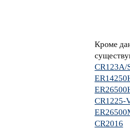
Кроме да
существу
CR123A/S
ER14250H
ER26500H
CR1225-
ER26500
CR2016