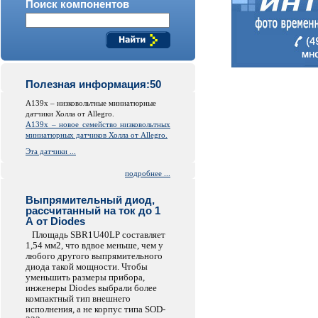
Поиск компонентов
Полезная информация:50
A139x – низковольтные миниатюрные
датчики Холла от Allegro.
A139x – новое семейство низковольтных
миниатюрных датчиков Холла от Allegro.
Эта датчики ...
подробнее ...
Выпрямительный диод,
рассчитанный на ток до 1
А от Diodes
Площадь SBR1U40LP составляет
1,54 мм2, что вдвое меньше, чем у
любого другого выпрямительного
диода такой мощности. Чтобы
уменьшить размеры прибора,
инженеры Diodes выбрали более
компактный тип внешнего
исполнения, а не корпус типа SOD-