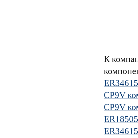
К компа
компоне
ER34615
CP9V ко
CP9V ко
ER1850
ER34615