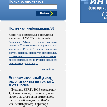
Поиск компонентов
Полезная информация:38
Новый x86-совместимый одноплатный
компьютер PCM-9375 от Advantech
Компания Advantech начала поставки
нового x86-совместимого одноплатного
компьютера PCM-9375 для встраиваемых
систем. Новинка отличается оптимальным
сочетанием компактности,
производительности и функциональности
при низком уровне энер...
подробнее ...
Выпрямительный диод,
рассчитанный на ток до 1
А от Diodes
Площадь SBR1U40LP составляет
1,54 мм2, что вдвое меньше, чем у
любого другого выпрямительного
диода такой мощности. Чтобы
уменьшить размеры прибора,