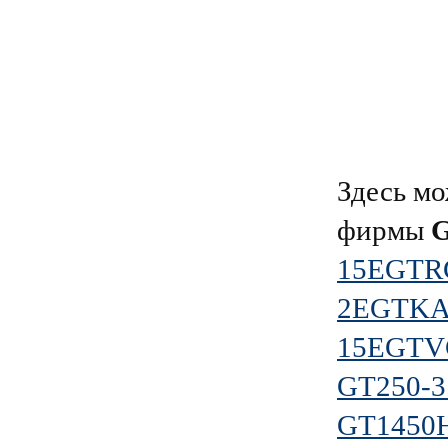
Здесь мо
фирмы
15EGTRC
2EGTKA-
15EGTVC
GT250-3
GT1450H