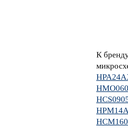
К брен
микросх
HPA24A
HMO060
HCS090
HPM14
HCM160