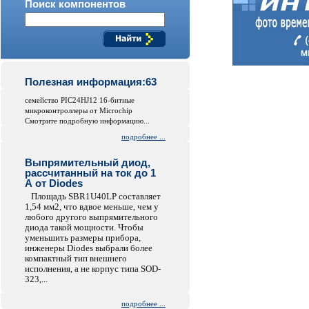
Поиск компонентов
Полезная информация:63
семейство PIC24HJ12 16-битные
микроконтроллеры от Microchip
Смотрите подробную информацию...
подробнее ...
Выпрямительный диод,
рассчитанный на ток до 1
А от Diodes
Площадь SBR1U40LP составляет
1,54 мм2, что вдвое меньше, чем у
любого другого выпрямительного
диода такой мощности. Чтобы
уменьшить размеры прибора,
инженеры Diodes выбрали более
компактный тип внешнего
исполнения, а не корпус типа SOD-
323,...
подробнее ...