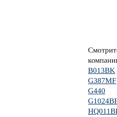
Смотрит
компан
B013BK
G387MF
G440
G1024B
HQ011B