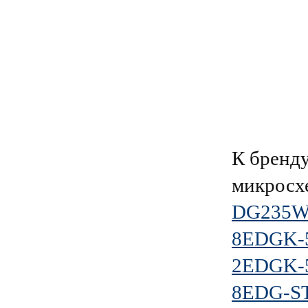
К брен
микросх
DG235W-
8EDGK-5
2EDGK-5
8EDG-ST