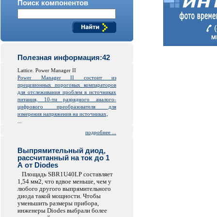
Поиск компонентов
Полезная информация:42
Lattice. Power Manager II
Power Manager II состоит из
прецизионных пороговых компараторов
для отслеживания проблем в источниках
питания, 10-ти разрядного аналого-
цифрового преобразователя для
измерения напряжения на источниках,
...
подробнее ...
Выпрямительный диод,
рассчитанный на ток до 1
А от Diodes
Площадь SBR1U40LP составляет
1,54 мм2, что вдвое меньше, чем у
любого другого выпрямительного
диода такой мощности. Чтобы
уменьшить размеры прибора,
инженеры Diodes выбрали более