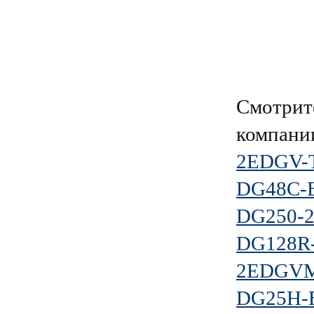
Смотрит
компан
2EDGV-T
DG48C-B
DG250-2
DG128R-
2EDGVM-
DG25H-B