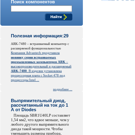
Поиск компонентов
Полезная информация:29
ARK-7480 – встраиваемый компьютер с
расширяемой функциональностью
Компания Advantech представила
новинку серии встраиваемых
промышленных компьютеров ARK
–
высокопроизводительный и расширяемый
ARK-7480
. В изделии установлена
процессорная плата с Socket 478 под
процессоры Intel ...
подробнее ...
Выпрямительный диод,
рассчитанный на ток до 1
А от Diodes
Площадь SBR1U40LP составляет
1,54 мм2, что вдвое меньше, чем у
любого другого выпрямительного
диода такой мощности. Чтобы
уменьшить размеры прибора,