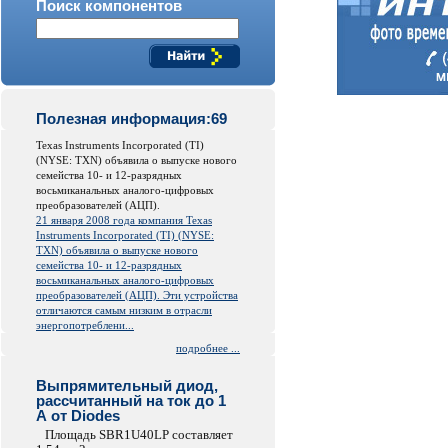
Поиск компонентов
Полезная информация:69
Texas Instruments Incorporated (TI)
(NYSE: TXN) объявила о выпуске нового
семейства 10- и 12-разрядных
восьмиканальных аналого-цифровых
преобразователей (АЦП).
21 января 2008 года компания Texas
Instruments Incorporated (TI) (NYSE:
TXN) объявила о выпуске нового
семейства 10- и 12-разрядных
восьмиканальных аналого-цифровых
преобразователей (АЦП). Эти устройства
отличаются самым низким в отрасли
энергопотреблени...
подробнее ...
Выпрямительный диод,
рассчитанный на ток до 1
А от Diodes
Площадь SBR1U40LP составляет