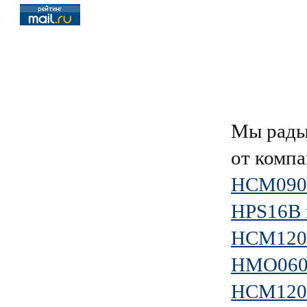
Мы рады
от комп
HCM09
HPS16B 
HCM1201
HMO0603
HCM120