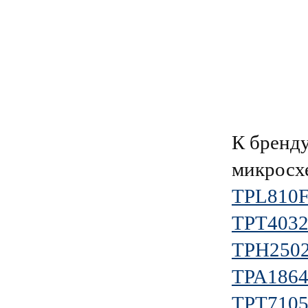
К брен
микросх
TPL810F
TPT4032
TPH250
TPA1864
TPT710