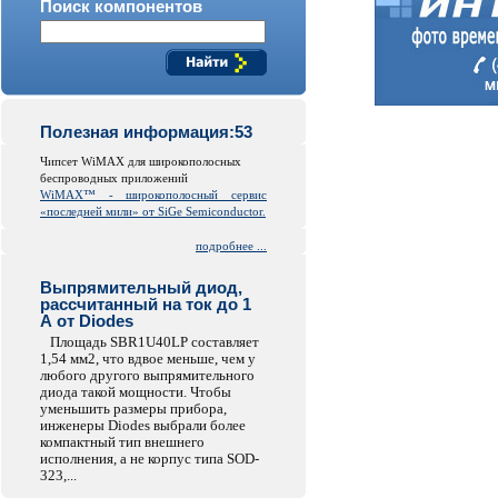
Поиск компонентов
Полезная информация:53
Чипсет WiMAX для широкополосных
беспроводных приложений
WiMAX™ - широкополосный сервис
«последней мили» от SiGe Semiconductor.
подробнее ...
Выпрямительный диод,
рассчитанный на ток до 1
А от Diodes
Площадь SBR1U40LP составляет
1,54 мм2, что вдвое меньше, чем у
любого другого выпрямительного
диода такой мощности. Чтобы
уменьшить размеры прибора,
инженеры Diodes выбрали более
компактный тип внешнего
исполнения, а не корпус типа SOD-
323,...