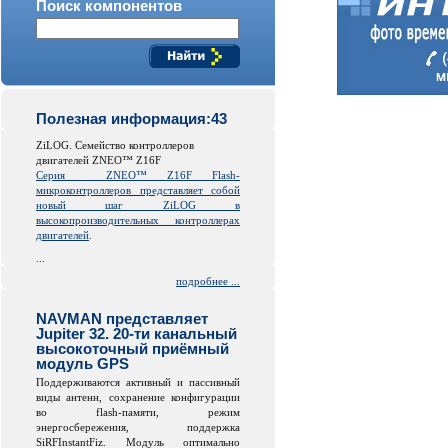
Поиск компонентов
Полезная информация:43
ZiLOG. Семейство контроллеров
двигателей ZNEO™ Z16F
Серия
ZNEO™ Z16F Flash-
микроконтроллеров представляет собой
новый шаг ZiLOG в
высокопроизводительных контроллерах
двигателей
.
...
подробнее ...
NAVMAN представляет
Jupiter 32. 20-ти канальный
высокоточный приёмный
модуль GPS
Поддерживаются активный и пассивный
виды антенн, сохранение конфигурации
во
flash
-памяти, режим
энергосбережения, поддержка
SiRFInstantFiz. Модуль оптимально