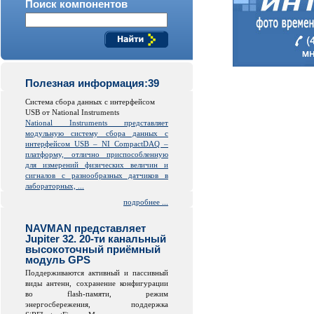
Поиск компонентов
Полезная информация:39
Система сбора данных с интерфейсом
USB от National Instruments
National Instruments представляет
модульную систему сбора данных с
интерфейсом USB – NI CompactDAQ –
платформу, отлично приспособленную
для измерений физических величин и
сигналов с разнообразных датчиков в
лабораторных, ...
подробнее ...
NAVMAN представляет
Jupiter 32. 20-ти канальный
высокоточный приёмный
модуль GPS
Поддерживаются активный и пассивный
виды антенн, сохранение конфигурации
во
flash
-памяти, режим
энергосбережения, поддержка