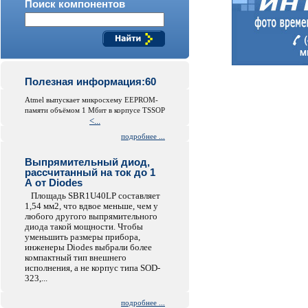
Поиск компонентов
Полезная информация:60
Atmel выпускает микросхему EEPROM-
памяти объёмом 1 Мбит в корпусе TSSOP
<...
подробнее ...
Выпрямительный диод,
рассчитанный на ток до 1
А от Diodes
Площадь SBR1U40LP составляет
1,54 мм2, что вдвое меньше, чем у
любого другого выпрямительного
диода такой мощности. Чтобы
уменьшить размеры прибора,
инженеры Diodes выбрали более
компактный тип внешнего
исполнения, а не корпус типа SOD-
323,...
подробнее ...