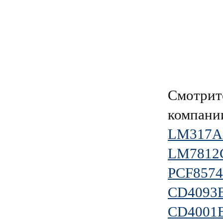
Смотрит
компан
LM317A
LM7812
PCF857
CD4093
CD4001