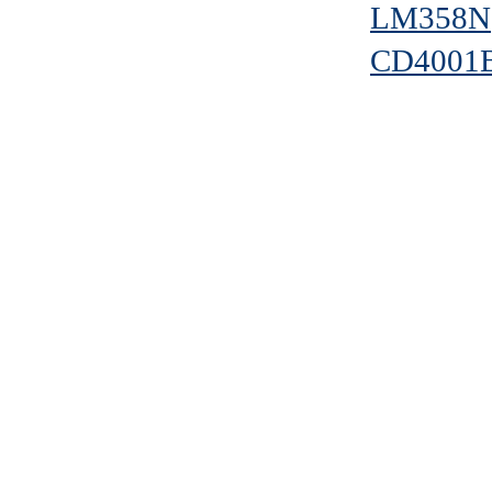
LM358N
CD4001