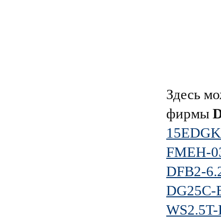
Здесь мо
фирмы
15EDGKD
FMEH-0
DFB2-6.
DG25C-B
WS2.5T-