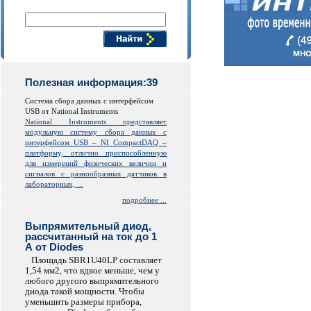
Поиск компонентов
Полезная информация:39
Система сбора данных с интерфейсом
USB от National Instruments
National Instruments представляет
модульную систему сбора данных с
интерфейсом USB – NI CompactDAQ –
платформу, отлично приспособленную
для измерений физических величин и
сигналов с разнообразных датчиков в
лабораторных, ...
подробнее ...
Выпрямительный диод,
рассчитанный на ток до 1
А от Diodes
Площадь SBR1U40LP составляет
1,54 мм2, что вдвое меньше, чем у
любого другого выпрямительного
диода такой мощности. Чтобы
уменьшить размеры прибора,