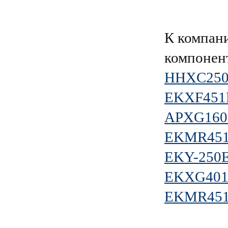
К компан
компонен
HHXC25
EKXF451
APXG16
EKMR45
EKY-250
EKXG401
EKMR45