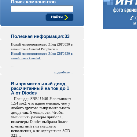
Поиск компонентов
Полезная информация:33
Новый микроконтроллер Zilog Z8F0830 в
семействе eXtended Peripherials
Новый микроконтроллер Zilog Z8F0830 в
семействе eXtended.
...
подробнее ...
Выпрямительный диод,
рассчитанный на ток до 1
А от Diodes
Площадь SBR1U40LP составляет
1,54 мм2, что вдвое меньше, чем у
любого другого выпрямительного
диода такой мощности. Чтобы
уменьшить размеры прибора,
инженеры Diodes выбрали более
компактный тип внешнего
исполнения, а не корпус типа SOD-
323,...