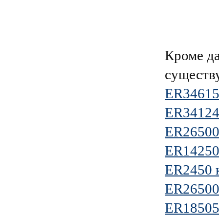
Кроме д
существ
ER34615
ER34124
ER2650
ER14250
ER2450 
ER26500
ER1850