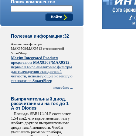
Поиск компонентов
Полезная информация:32
Аналоговые фильтры
MAX9508/MAX9512 с технологией
SmartSleep.
Maxim Integrated Products
представила
MAX9508/MAX9512
,
первые в мире аналоговые фильтры
для телевидения стандартной
четкости, использующие новейшую
технологию
SmartSleep
подробнее ...
Выпрямительный диод,
рассчитанный на ток до 1
А от Diodes
Площадь SBR1U40LP составляет
1,54 мм2, что вдвое меньше, чем у
любого другого выпрямительного
диода такой мощности. Чтобы
уменьшить размеры прибора,