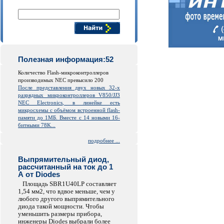
Поиск компонентов
Полезная информация:52
Количество Flash-микроконтроллеров
производимых NEC превысило 200
После представления двух новых 32-х
разрядных микроконтроллеров V850/JJ3
NEC Electronics, в линейке есть
микросхемы с объёмом встроенной
flash
-
памяти до 1МБ. Вместе с 14 новыми 16-
битными 78K...
подробнее ...
Выпрямительный диод,
рассчитанный на ток до 1
А от Diodes
Площадь SBR1U40LP составляет
1,54 мм2, что вдвое меньше, чем у
любого другого выпрямительного
диода такой мощности. Чтобы
уменьшить размеры прибора,
инженеры Diodes выбрали более