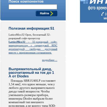
Поиск компонентов
Полезная информация:51
LatticeMico32 Open, бесплатный 32-
разрядный софт-процессор
LatticeMico32
– 32-разрядный софт-
микропроцессор с гарвардской
RISC
архитектурой, свободно доступный
вместе с лицензионным соглашением.
подробнее ...
Выпрямительный диод,
рассчитанный на ток до 1
А от Diodes
Площадь SBR1U40LP составляет
1,54 мм2, что вдвое меньше, чем у
любого другого выпрямительного
диода такой мощности. Чтобы
уменьшить размеры прибора,
инженеры Diodes выбрали более
компактный тип внешнего
исполнения, а не корпус типа SOD-